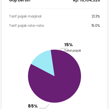
Gaji bersih
* Rp. 16,104,326
Tarif pajak marjinal
21.3%
Tarif pajak rata-rata
15.0%
15%
Total pajak
85%