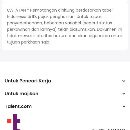
CATATAN * Pemotongan dihitung berdasarkan tabel
Indonesia di ID, pajak penghasilan. Untuk tujuan
penyederhanaan, beberapa variabel (seperti status
perkawinan dan lainnya) telah diasumsikan. Dokumen ini
tidak mewakili otoritas hukum dan akan digunakan untuk
tujuan perkiraan saja.
Untuk Pencari Kerja
Untuk majikan
Mencari pekerjaan
Kalkulator pajak
Talent.com
Perusahaan
Konverter gaji
ATS
Lebih banyak negara
program penerbit
Ketentuan Layanan