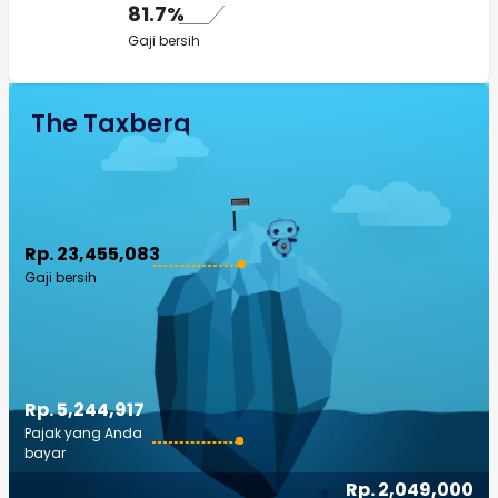
81.7%
Gaji bersih
The Taxberg
Rp. 23,455,083
Gaji bersih
Rp. 5,244,917
Pajak yang Anda
bayar
Rp. 2,049,000