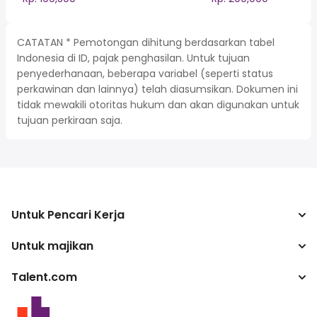
CATATAN * Pemotongan dihitung berdasarkan tabel
Indonesia di ID, pajak penghasilan. Untuk tujuan
penyederhanaan, beberapa variabel (seperti status
perkawinan dan lainnya) telah diasumsikan. Dokumen ini
tidak mewakili otoritas hukum dan akan digunakan untuk
tujuan perkiraan saja.
Untuk Pencari Kerja
Untuk majikan
Mencari pekerjaan
Kalkulator pajak
Talent.com
Perusahaan
Konverter gaji
ATS
Lebih banyak negara