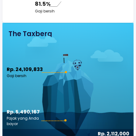
81.5%
Gaji bersih
The Taxberg
Rp. 24,109,833
Gaji bersih
Rp. 5,490,167
Pajak yang Anda
bayar
Rp. 2,112,000