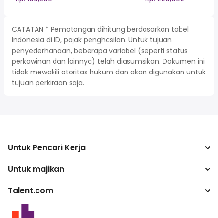
CATATAN * Pemotongan dihitung berdasarkan tabel
Indonesia di ID, pajak penghasilan. Untuk tujuan
penyederhanaan, beberapa variabel (seperti status
perkawinan dan lainnya) telah diasumsikan. Dokumen ini
tidak mewakili otoritas hukum dan akan digunakan untuk
tujuan perkiraan saja.
Untuk Pencari Kerja
Untuk majikan
Mencari pekerjaan
Kalkulator pajak
Talent.com
Perusahaan
Konverter gaji
ATS
Lebih banyak negara