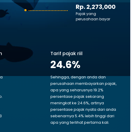
Rp. 2,273,000
Pajak yang
perusahaan bayar
n
Tarif pajak riil
24.6
%
ga
Sehingga, dengan anda dan
perusahaan membayarkan pajak,
apa yang seharusnya 19.2%
p.
persentase pajak sekarang
p
meningkat ke 24.6%, artinya
persentase pajak nyata dari anda
3
sebenarnya 5.4% lebih tinggi dari
apa yang terlihat pertama kali.