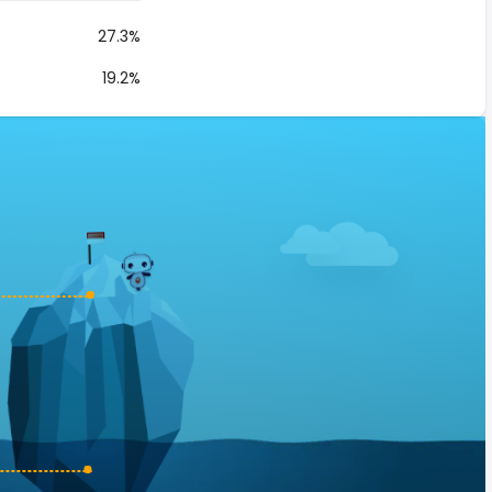
27.3%
19.2%