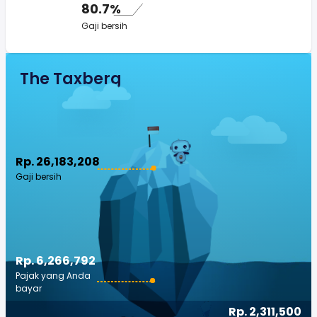
80.7%
Gaji bersih
The Taxberg
Rp. 26,183,208
Gaji bersih
Rp. 6,266,792
Pajak yang Anda
bayar
Rp. 2,311,500