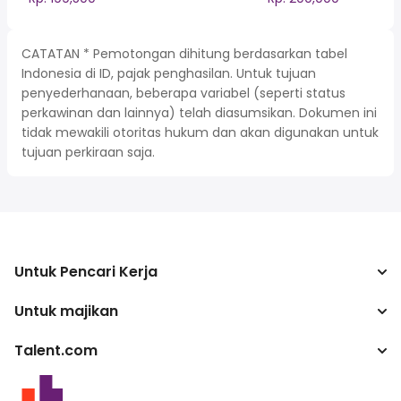
CATATAN * Pemotongan dihitung berdasarkan tabel
Indonesia di ID, pajak penghasilan. Untuk tujuan
penyederhanaan, beberapa variabel (seperti status
perkawinan dan lainnya) telah diasumsikan. Dokumen ini
tidak mewakili otoritas hukum dan akan digunakan untuk
tujuan perkiraan saja.
Untuk Pencari Kerja
Untuk majikan
Mencari pekerjaan
Kalkulator pajak
Talent.com
Perusahaan
Konverter gaji
ATS
Lebih banyak negara