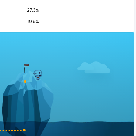
27.3%
19.9%