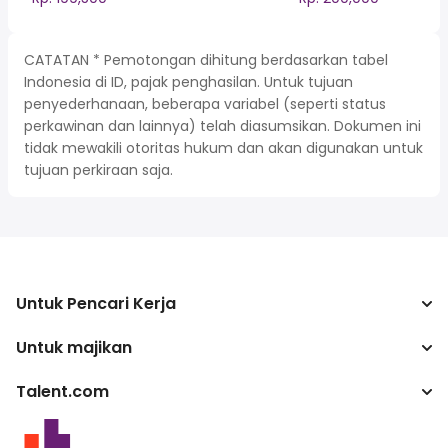
CATATAN * Pemotongan dihitung berdasarkan tabel
Indonesia di ID, pajak penghasilan. Untuk tujuan
penyederhanaan, beberapa variabel (seperti status
perkawinan dan lainnya) telah diasumsikan. Dokumen ini
tidak mewakili otoritas hukum dan akan digunakan untuk
tujuan perkiraan saja.
Untuk Pencari Kerja
Untuk majikan
Mencari pekerjaan
Kalkulator pajak
Talent.com
Perusahaan
Konverter gaji
ATS
Lebih banyak negara