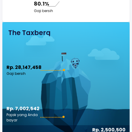
80.1%
Gaji bersih
The Taxberg
Rp. 28,147,458
Gaji bersih
Rp. 7,002,542
Pajak yang Anda
bayar
Rp. 2,500,500