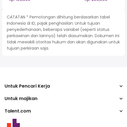
CATATAN * Pemotongan dihitung berdasarkan tabel
Indonesia di ID, pajak penghasilan. Untuk tujuan
penyederhanaan, beberapa variabel (seperti status
perkawinan dan lainnya) telah diasumsikan. Dokumen ini
tidak mewakili otoritas hukum dan akan digunakan untuk
tujuan perkiraan saja.
Untuk Pencari Kerja
Untuk majikan
Mencari pekerjaan
Kalkulator pajak
Talent.com
Perusahaan
Konverter gaji
ATS
Lebih banyak negara