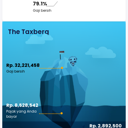
79.1%
Gaji bersih
The Taxberg
Rp. 32,221,458
Gaji bersih
Rp. 8,528,542
Pajak yang Anda
bayar
Rp. 2,892,500