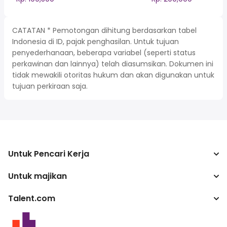
CATATAN * Pemotongan dihitung berdasarkan tabel
Indonesia di ID, pajak penghasilan. Untuk tujuan
penyederhanaan, beberapa variabel (seperti status
perkawinan dan lainnya) telah diasumsikan. Dokumen ini
tidak mewakili otoritas hukum dan akan digunakan untuk
tujuan perkiraan saja.
Untuk Pencari Kerja
Untuk majikan
Mencari pekerjaan
Kalkulator pajak
Talent.com
Perusahaan
Konverter gaji
ATS
Lebih banyak negara