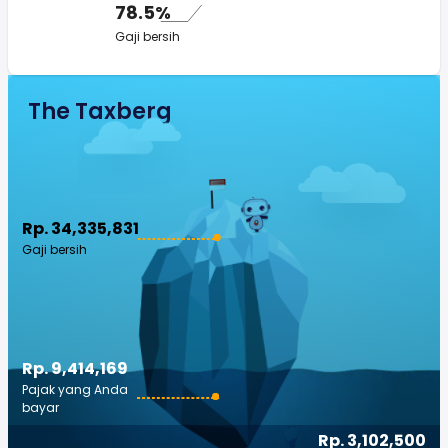
78.5%
Gaji bersih
The Taxberg
Rp. 34,335,831
Gaji bersih
Rp. 9,414,169
Pajak yang Anda
bayar
Rp. 3,102,500