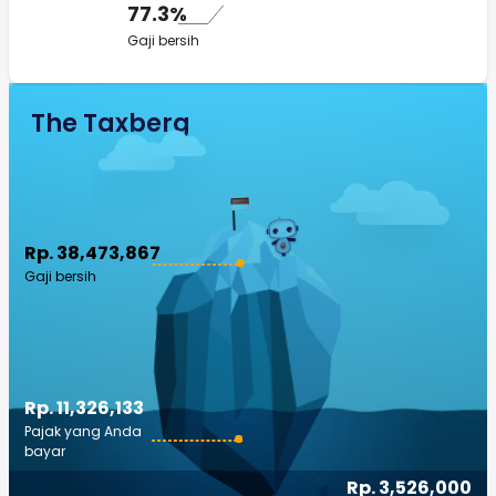
77.3%
Gaji bersih
The Taxberg
Rp. 38,473,867
Gaji bersih
Rp. 11,326,133
Pajak yang Anda
bayar
Rp. 3,526,000