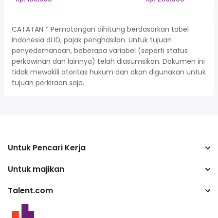
CATATAN * Pemotongan dihitung berdasarkan tabel
Indonesia di ID, pajak penghasilan. Untuk tujuan
penyederhanaan, beberapa variabel (seperti status
perkawinan dan lainnya) telah diasumsikan. Dokumen ini
tidak mewakili otoritas hukum dan akan digunakan untuk
tujuan perkiraan saja.
Untuk Pencari Kerja
Untuk majikan
Mencari pekerjaan
Kalkulator pajak
Talent.com
Perusahaan
Konverter gaji
ATS
Lebih banyak negara