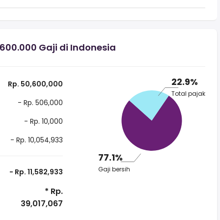
00.000 Gaji di Indonesia
22.9%
Rp. 50,600,000
Total pajak
- Rp. 506,000
- Rp. 10,000
- Rp. 10,054,933
77.1%
Gaji bersih
- Rp. 11,582,933
* Rp.
39,017,067