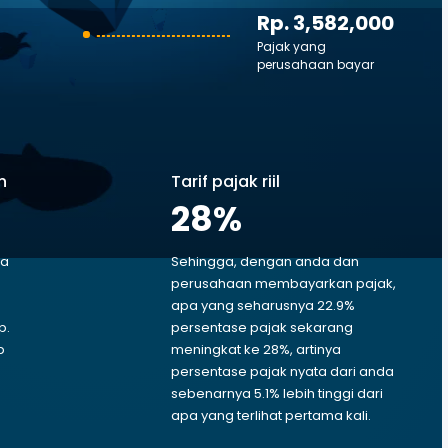
Rp. 3,582,000
Pajak yang
perusahaan bayar
n
Tarif pajak riil
28
%
ga
Sehingga, dengan anda dan
perusahaan membayarkan pajak,
apa yang seharusnya 22.9%
p.
persentase pajak sekarang
p
meningkat ke 28%, artinya
persentase pajak nyata dari anda
sebenarnya 5.1% lebih tinggi dari
apa yang terlihat pertama kali.