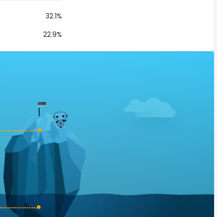
32.1%
22.9%