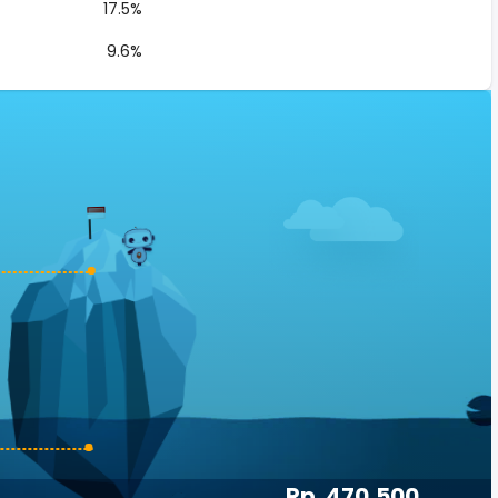
17.5%
9.6%
Rp. 470,500