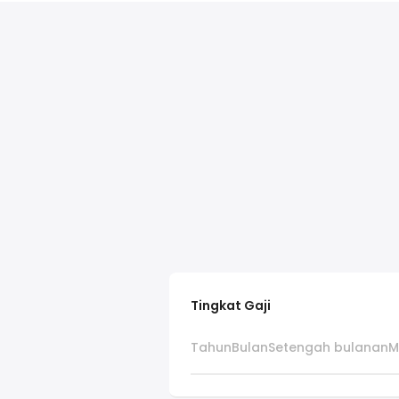
Tingkat Gaji
Tahun
Bulan
Setengah bulanan
M