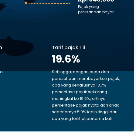
Pajak yang
perusahaan bayar
n
Tarif pajak riil
19.6
%
ga
Sehingga, dengan anda dan
perusahaan membayarkan pajak,
apa yang seharusnya 13.7%
persentase pajak sekarang
p
meningkat ke 19.6%, artinya
persentase pajak nyata dari anda
sebenarnya 5.9% lebih tinggi dari
apa yang terlihat pertama kali.