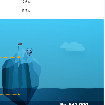
17.6%
13.7%
Rp. 943,000