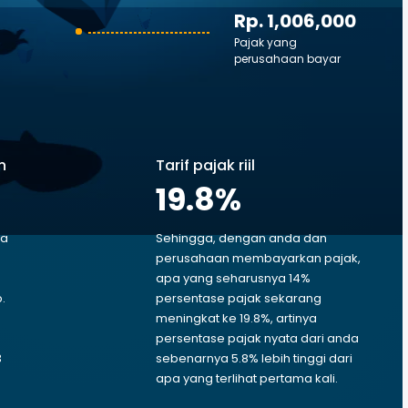
Rp. 1,006,000
Pajak yang
perusahaan bayar
n
Tarif pajak riil
19.8
%
ga
Sehingga, dengan anda dan
perusahaan membayarkan pajak,
apa yang seharusnya 14%
.
persentase pajak sekarang
p
meningkat ke 19.8%, artinya
persentase pajak nyata dari anda
3
sebenarnya 5.8% lebih tinggi dari
apa yang terlihat pertama kali.