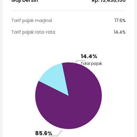
Gaji bersih
* Rp. 13,436,150
Tarif pajak marjinal
17.6%
Tarif pajak rata-rata
14.4%
14.4%
Total pajak
85.6%