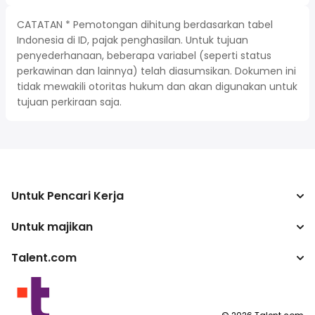
CATATAN * Pemotongan dihitung berdasarkan tabel
Indonesia di ID, pajak penghasilan. Untuk tujuan
penyederhanaan, beberapa variabel (seperti status
perkawinan dan lainnya) telah diasumsikan. Dokumen ini
tidak mewakili otoritas hukum dan akan digunakan untuk
tujuan perkiraan saja.
Untuk Pencari Kerja
Untuk majikan
Mencari pekerjaan
Kalkulator pajak
Talent.com
Perusahaan
Konverter gaji
ATS
Lebih banyak negara
program penerbit
Ketentuan Layanan