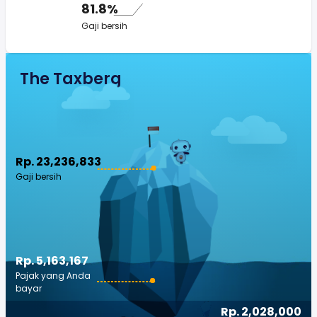
81.8%
Gaji bersih
The Taxberg
Rp. 23,236,833
Gaji bersih
Rp. 5,163,167
Pajak yang Anda
bayar
Rp. 2,028,000