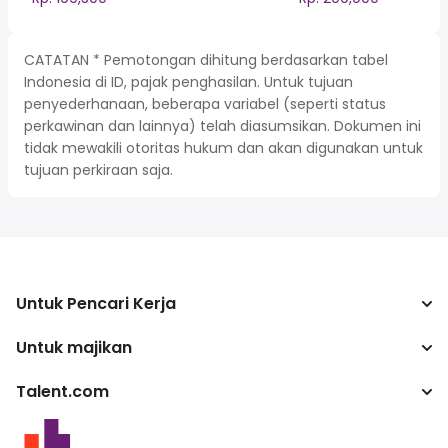
CATATAN * Pemotongan dihitung berdasarkan tabel
Indonesia di ID, pajak penghasilan. Untuk tujuan
penyederhanaan, beberapa variabel (seperti status
perkawinan dan lainnya) telah diasumsikan. Dokumen ini
tidak mewakili otoritas hukum dan akan digunakan untuk
tujuan perkiraan saja.
Untuk Pencari Kerja
Untuk majikan
Mencari pekerjaan
Kalkulator pajak
Talent.com
Perusahaan
Konverter gaji
ATS
Lebih banyak negara