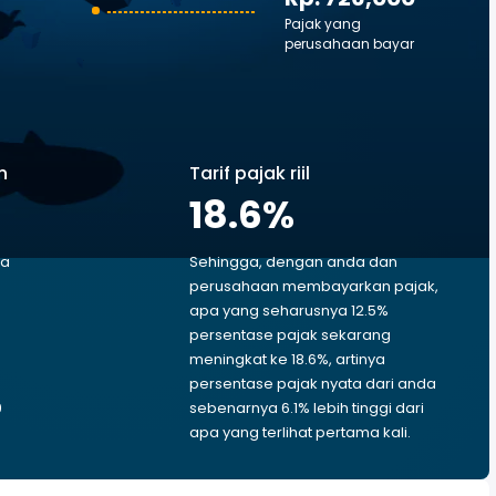
Pajak yang
perusahaan bayar
n
Tarif pajak riil
18.6
%
ga
Sehingga, dengan anda dan
perusahaan membayarkan pajak,
apa yang seharusnya 12.5%
persentase pajak sekarang
meningkat ke 18.6%, artinya
persentase pajak nyata dari anda
9
sebenarnya 6.1% lebih tinggi dari
apa yang terlihat pertama kali.