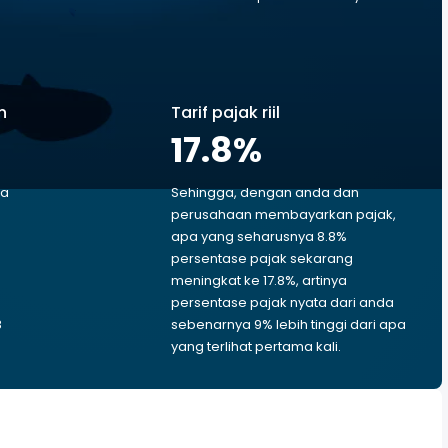
n
Tarif pajak riil
17.8
%
ga
Sehingga, dengan anda dan
perusahaan membayarkan pajak,
apa yang seharusnya 8.8%
persentase pajak sekarang
meningkat ke 17.8%, artinya
persentase pajak nyata dari anda
8
sebenarnya 9% lebih tinggi dari apa
yang terlihat pertama kali.