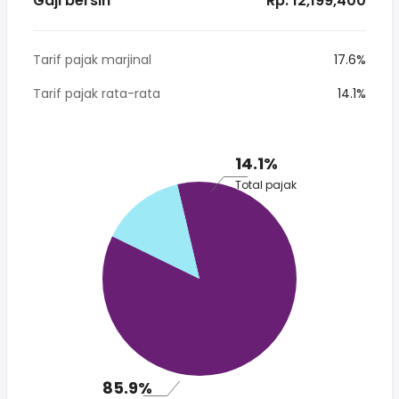
Gaji bersih
* Rp. 12,199,400
Tarif pajak marjinal
17.6%
Tarif pajak rata-rata
14.1%
14.1%
Total pajak
85.9%