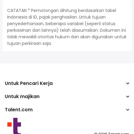
CATATAN * Pemotongan dihitung berdasarkan tabel
Indonesia di ID, pajak penghasilan. Untuk tujuan
penyederhanaan, beberapa variabel (seperti status
perkawinan dan lainnya) telah diasumsikan. Dokumen ini
tidak mewakili otoritas hukum dan akan digunakan untuk
tujuan perkiraan saja.
Untuk Pencari Kerja
Untuk majikan
Mencari pekerjaan
Kalkulator pajak
Talent.com
Perusahaan
Konverter gaji
ATS
Lebih banyak negara
program penerbit
Ketentuan Layanan