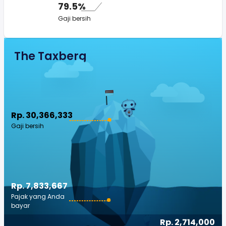
79.5%
Gaji bersih
The Taxberg
Rp. 30,366,333
Gaji bersih
Rp. 7,833,667
Pajak yang Anda
bayar
Rp. 2,714,000