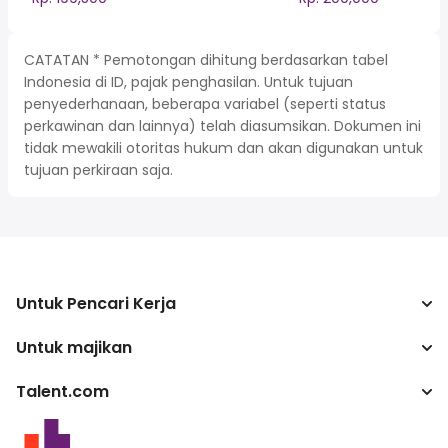
CATATAN * Pemotongan dihitung berdasarkan tabel
Indonesia di ID, pajak penghasilan. Untuk tujuan
penyederhanaan, beberapa variabel (seperti status
perkawinan dan lainnya) telah diasumsikan. Dokumen ini
tidak mewakili otoritas hukum dan akan digunakan untuk
tujuan perkiraan saja.
Untuk Pencari Kerja
Untuk majikan
Mencari pekerjaan
Kalkulator pajak
Talent.com
Perusahaan
Konverter gaji
ATS
Lebih banyak negara