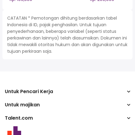
CATATAN * Pemotongan dihitung berdasarkan tabel
Indonesia di ID, pajak penghasilan. Untuk tujuan
penyederhanaan, beberapa variabel (seperti status
perkawinan dan lainnya) telah diasumsikan. Dokumen ini
tidak mewakili otoritas hukum dan akan digunakan untuk
tujuan perkiraan saja.
Untuk Pencari Kerja
Untuk majikan
Mencari pekerjaan
Kalkulator pajak
Talent.com
Perusahaan
Konverter gaji
ATS
Lebih banyak negara