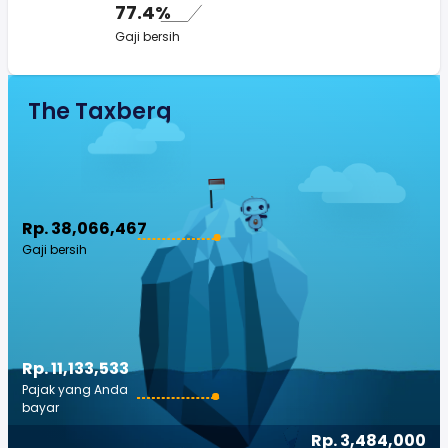
77.4%
Gaji bersih
The Taxberg
Rp. 38,066,467
Gaji bersih
Rp. 11,133,533
Pajak yang Anda
bayar
Rp. 3,484,000