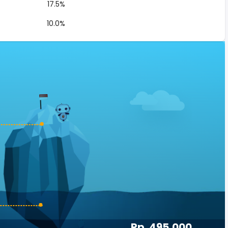
17.5%
10.0%
Rp. 495,000