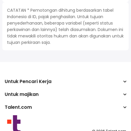
CATATAN * Pemotongan dihitung berdasarkan tabel
Indonesia di ID, pajak penghasilan. Untuk tujuan
penyederhanaan, beberapa variabel (seperti status
perkawinan dan lainnya) telah diasumsikan. Dokumen ini
tidak mewakili otoritas hukum dan akan digunakan untuk
tujuan perkiraan saja.
Untuk Pencari Kerja
Untuk majikan
Mencari pekerjaan
Kalkulator pajak
Talent.com
Perusahaan
Konverter gaji
ATS
Lebih banyak negara
program penerbit
Ketentuan Layanan