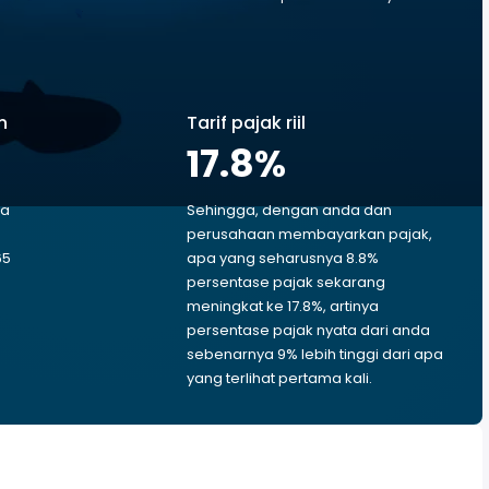
n
Tarif pajak riil
17.8
%
ga
Sehingga, dengan anda dan
perusahaan membayarkan pajak,
65
apa yang seharusnya 8.8%
persentase pajak sekarang
meningkat ke 17.8%, artinya
persentase pajak nyata dari anda
sebenarnya 9% lebih tinggi dari apa
yang terlihat pertama kali.