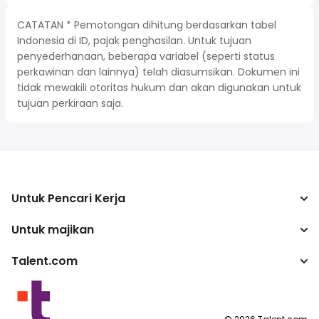
CATATAN * Pemotongan dihitung berdasarkan tabel
Indonesia di ID, pajak penghasilan. Untuk tujuan
penyederhanaan, beberapa variabel (seperti status
perkawinan dan lainnya) telah diasumsikan. Dokumen ini
tidak mewakili otoritas hukum dan akan digunakan untuk
tujuan perkiraan saja.
Untuk Pencari Kerja
Untuk majikan
Mencari pekerjaan
Kalkulator pajak
Talent.com
Perusahaan
Konverter gaji
ATS
Lebih banyak negara
program penerbit
Ketentuan Layanan