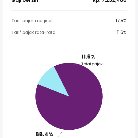
Gaji bersih
* Rp. 7,252,400
Tarif pajak marjinal
17.5%
Tarif pajak rata-rata
11.6%
11.6%
Total pajak
88.4%