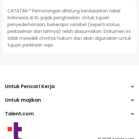
CATATAN * Pemotongan dihitung berdasarkan tabel
Indonesia di ID, pajak penghasilan. Untuk tujuan
penyederhanaan, beberapa variabel (seperti status
perkawinan dan lainnya) telah diasumsikan. Dokumen ini
tidak mewakili otoritas hukum dan akan digunakan untuk
tujuan perkiraan saja.
Untuk Pencari Kerja
Untuk majikan
Mencari pekerjaan
Kalkulator pajak
Talent.com
Perusahaan
Konverter gaji
ATS
Lebih banyak negara
program penerbit
Ketentuan Layanan